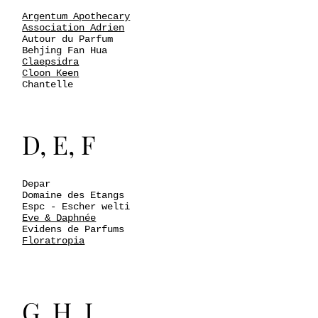
Argentum Apothecary
Association Adrien
Autour du Parfum
Behjing Fan Hua
Claepsidra
Cloon Keen
Chantelle
D, E, F
Depar
Domaine des Etangs
Espc - Escher welti
Eve & Daphnée
Evidens de Parfums
Floratropia
G, H, I