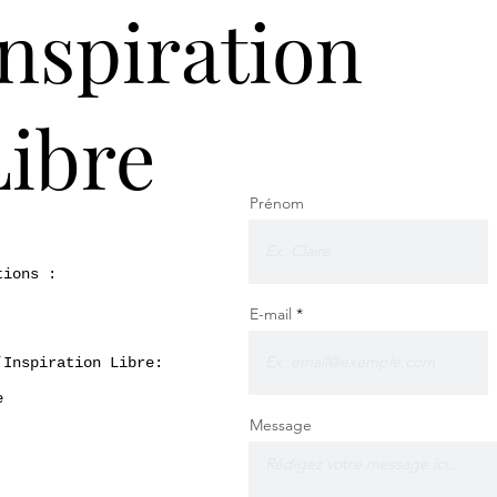
Inspiration
Libre
Prénom
tions :
E-mail
’Inspiration Libre:
e
Message